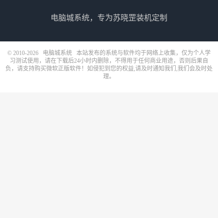
电脑城系统，专为苏晓罡装机定制
© 2010-2026
电脑城系统
本站发布的系统与软件均于网络上收集，仅为个人学
习测试使用，请在下载后24小时内删除，不得用于任何商业用途，否则后果自
负，请支持购买微软正版软件！如侵犯到您的权益,请及时通知我们,我们会及时处
理。